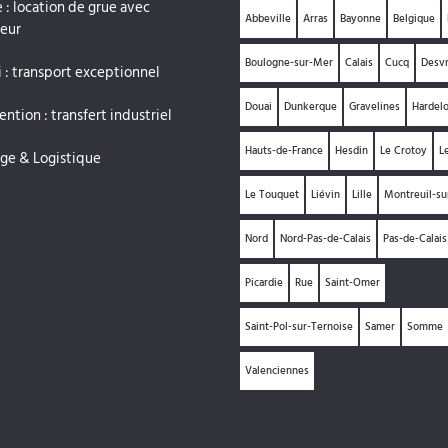
 : location de grue avec
Abbeville
Arras
Bayonne
Belgique
eur
Boulogne-sur-Mer
Calais
Cucq
Desv
 : transport exceptionnel
Douai
Dunkerque
Gravelines
Hardelo
ntion : transfert industriel
Hauts-de-France
Hesdin
Le Crotoy
L
ge & Logistique
Le Touquet
Liévin
Lille
Montreuil-s
Nord
Nord-Pas-de-Calais
Pas-de-Calais
Picardie
Rue
Saint-Omer
Saint-Pol-sur-Ternoise
Samer
Somme
Valenciennes