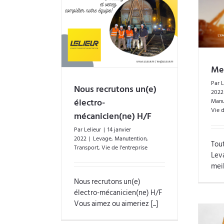
rutons un(e)
Meilleurs voeux 2022
anicien(ne) H/F
Mei
Par
L
Nous recrutons un(e)
2022
électro-
Manu
Vie d
mécanicien(ne) H/F
Par
Lelieur
|
14 janvier
2022
|
Levage
,
Manutention
,
Tout
Transport
,
Vie de l'entreprise
Lev
meil
Nous recrutons un(e)
électro-mécanicien(ne) H/F
Vous aimez ou aimeriez [...]