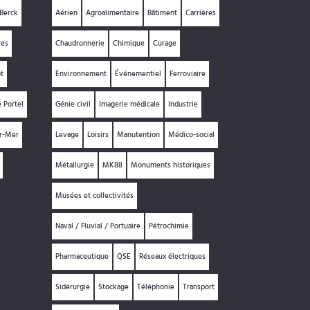
Berck
Aérien
Agroalimentaire
Bâtiment
Carrières
res
Chaudronnerie
Chimique
Curage
t
Environnement
Événementiel
Ferroviaire
e Portel
Génie civil
Imagerie médicale
Industrie
ur-Mer
Levage
Loisirs
Manutention
Médico-social
Métallurgie
MK88
Monuments historiques
Musées et collectivités
Naval / Fluvial / Portuaire
Pétrochimie
Pharmaceutique
QSE
Réseaux électriques
Sidérurgie
Stockage
Téléphonie
Transport