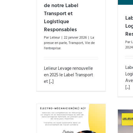
de notre Label
Transport et
Lab
Logistique
Log
Responsables
Re
Par
Lelieur
|
22 janvier 2026
|
La
Par
L
presse en parle
,
Transport
,
Vie de
2024
l'entreprise
Labe
Lelieur Levage renouvelle
Log
en 2025 le Label Transport
Avec
et [...]
[...]