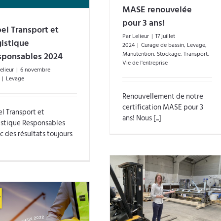
MASE renouvelée
pour 3 ans!
el Transport et
Par
Lelieur
|
17 juillet
istique
2024
|
Curage de bassin
,
Levage
,
sponsables 2024
Manutention
,
Stockage
,
Transport
,
Vie de l'entreprise
elieur
|
6 novembre
|
Levage
Renouvellement de notre
certification MASE pour 3
l Transport et
ans! Nous [...]
istique Responsables
 des résultats toujours
Notre service de stockage
sur-mesure et adapté