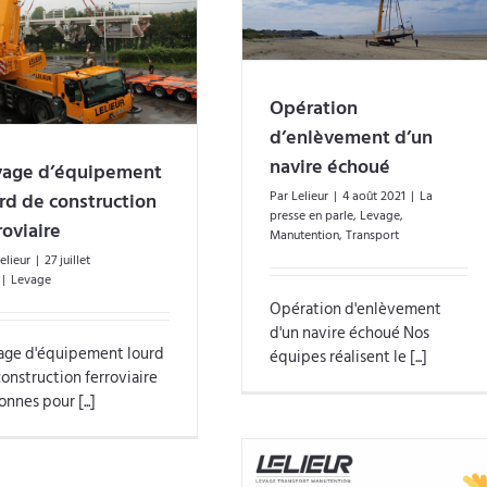
Opération d’enlèvement d’un
navire échoué
Opération
d’enlèvement d’un
navire échoué
vage d’équipement
Par
Lelieur
|
4 août 2021
|
La
rd de construction
presse en parle
,
Levage
,
roviaire
Manutention
,
Transport
elieur
|
27 juillet
|
Levage
Opération d'enlèvement
d'un navire échoué Nos
age d'équipement lourd
équipes réalisent le [...]
onstruction ferroviaire
onnes pour [...]