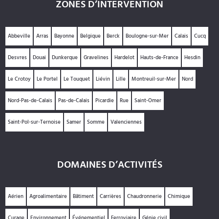
ZONES D’INTERVENTION
Abbeville
Arras
Bayonne
Belgique
Berck
Boulogne-sur-Mer
Calais
Cucq
Desvres
Douai
Dunkerque
Gravelines
Hardelot
Hauts-de-France
Hesdin
Le Crotoy
Le Portel
Le Touquet
Liévin
Lille
Montreuil-sur-Mer
Nord
Nord-Pas-de-Calais
Pas-de-Calais
Picardie
Rue
Saint-Omer
Saint-Pol-sur-Ternoise
Samer
Somme
Valenciennes
DOMAINES D’ACTIVITÉS
Aérien
Agroalimentaire
Bâtiment
Carrières
Chaudronnerie
Chimique
Curage
Environnement
Événementiel
Ferroviaire
Génie civil