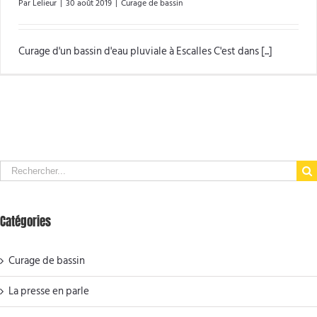
Par
Lelieur
|
30 août 2019
|
Curage de bassin
Curage d'un bassin d'eau pluviale à Escalles C'est dans [...]
Search
for:
Catégories
Curage de bassin
La presse en parle