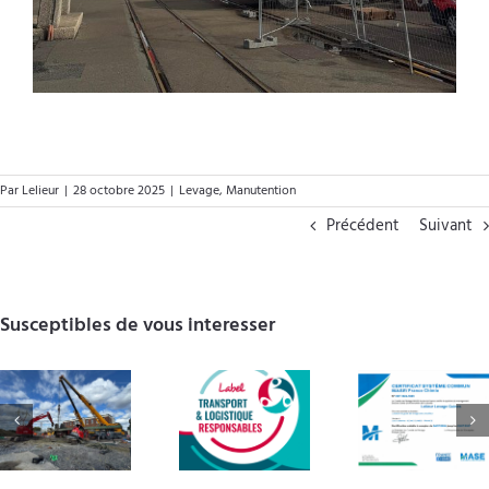
Par
Lelieur
|
28 octobre 2025
|
Levage
,
Manutention
Précédent
Suivant
Susceptibles de vous interesser
Label
Notre
Transport et
certification
Meille
Logistique
MASE
voeux 2
Responsables
renouvelée