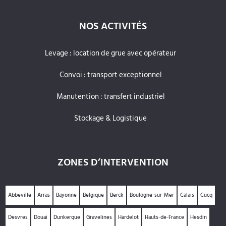
NOS ACTIVITÉS
Levage : location de grue avec opérateur
Convoi : transport exceptionnel
Manutention : transfert industriel
Stockage & Logistique
ZONES D’INTERVENTION
Abbeville
Arras
Bayonne
Belgique
Berck
Boulogne-sur-Mer
Calais
Cucq
Desvres
Douai
Dunkerque
Gravelines
Hardelot
Hauts-de-France
Hesdin