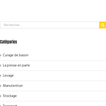
2024
pour 3 ans!
Search
for:
Catégories
Curage de bassin
La presse en parle
Levage
Manutention
Stockage