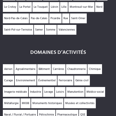
Le Crotoy
Le Portel
Le Touquet
Liévin
Lille
Montreuil-sur-Mer
Nord
Nord-Pas-de-Calais
Pas-de-Calais
Picardie
Rue
Saint-Omer
Saint-Pol-sur-Ternoise
Samer
Somme
Valenciennes
DOMAINES D’ACTIVITÉS
Aérien
Agroalimentaire
Bâtiment
Carrières
Chaudronnerie
Chimique
Curage
Environnement
Événementiel
Ferroviaire
Génie civil
Imagerie médicale
Industrie
Levage
Loisirs
Manutention
Médico-social
Métallurgie
MK88
Monuments historiques
Musées et collectivités
Naval / Fluvial / Portuaire
Pétrochimie
Pharmaceutique
QSE