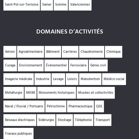
Saint-Pol-sur-Ternoise
Samer
Somme
Valenciennes
DOMAINES D’ACTIVITÉS
Aérien
Agroalimentaire
Bâtiment
Carrières
Chaudronnerie
Chimique
Curage
Environnement
Événementiel
Ferroviaire
Génie civil
Imagerie médicale
Industrie
Levage
Loisirs
Manutention
Médico-social
Métallurgie
MK88
Monuments historiques
Musées et collectivités
Naval / Fluvial / Portuaire
Pétrochimie
Pharmaceutique
QSE
Réseaux électriques
Sidérurgie
Stockage
Téléphonie
Transport
Travaux publiques