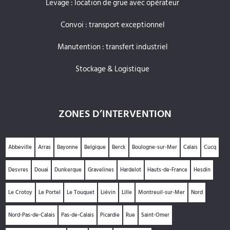
Levage : location de grue avec opérateur
Convoi : transport exceptionnel
Manutention : transfert industriel
Stockage & Logistique
ZONES D’INTERVENTION
Abbeville
Arras
Bayonne
Belgique
Berck
Boulogne-sur-Mer
Calais
Cucq
Desvres
Douai
Dunkerque
Gravelines
Hardelot
Hauts-de-France
Hesdin
Le Crotoy
Le Portel
Le Touquet
Liévin
Lille
Montreuil-sur-Mer
Nord
Nord-Pas-de-Calais
Pas-de-Calais
Picardie
Rue
Saint-Omer