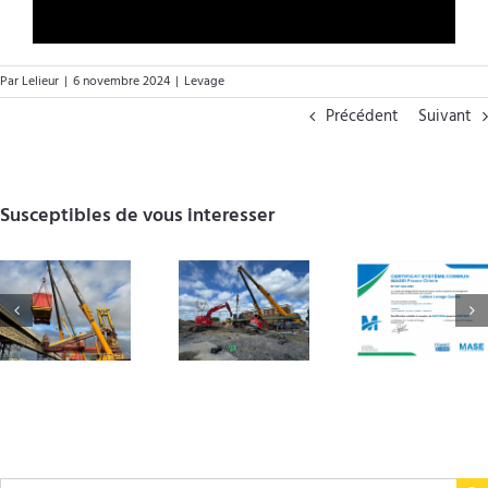
Par
Lelieur
|
6 novembre 2024
|
Levage
Précédent
Suivant
Susceptibles de vous interesser
Relevage
Notre
spectaculaire
certification
Meille
d’une
MASE
voeux 2
foreuse de
renouvelée
46 tonnes
pour 3 ans!