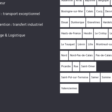
Abbeville
Arras
Bayonne
Belgique
eur
Boulogne-sur-Mer
Calais
Cucq
Desv
 : transport exceptionnel
Douai
Dunkerque
Gravelines
Hardelo
ntion : transfert industriel
Hauts-de-France
Hesdin
Le Crotoy
L
ge & Logistique
Le Touquet
Liévin
Lille
Montreuil-s
Nord
Nord-Pas-de-Calais
Pas-de-Calais
Picardie
Rue
Saint-Omer
Saint-Pol-sur-Ternoise
Samer
Somme
Valenciennes