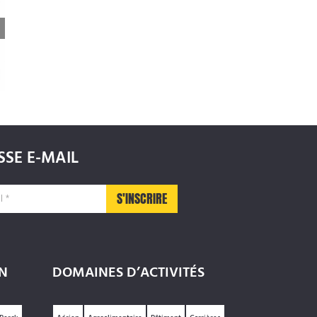
Trophées du Label Transport
4
et Logistique Responsables
2023
SE E-MAIL
N
DOMAINES D’ACTIVITÉS