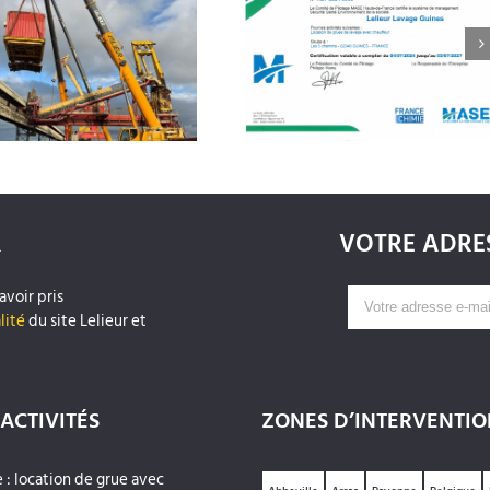
Notre certification MASE
Meilleurs voeux 202
renouvelée pour 3 ans!
R
VOTRE ADRES
avoir pris
lité
du site Lelieur et
ACTIVITÉS
ZONES D’INTERVENTIO
 : location de grue avec