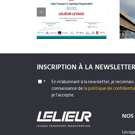
ment 2025 de
Démontage d’une grue
 Transport et
portuaire au port de Calais
 Responsables
INSCRIPTION À LA NEWSLETTE
En m'abonnant à la newsletter, je reconnais 
*
connaissance de
la politique de confidentia
je l’accepte.
NOS 
Levage