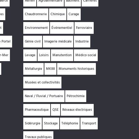
Berck
Aérien
Agroalimentaire
Bâtiment
Carrières
res
Chaudronnerie
Chimique
Curage
t
Environnement
Événementiel
Ferroviaire
e Portel
Génie civil
Imagerie médicale
Industrie
ur-Mer
Levage
Loisirs
Manutention
Médico-social
Métallurgie
MK88
Monuments historiques
Musées et collectivités
Naval / Fluvial / Portuaire
Pétrochimie
Pharmaceutique
QSE
Réseaux électriques
Sidérurgie
Stockage
Téléphonie
Transport
Travaux publiques