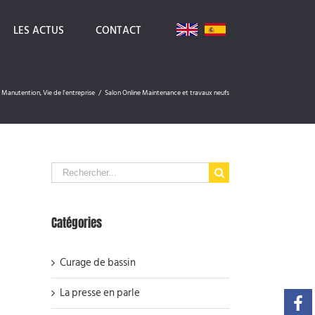
LES ACTUS
CONTACT
Manutention
,
Vie de l'entreprise
/
Salon Online Maintenance et travaux neufs
Search
for:
Catégories
Curage de bassin
La presse en parle